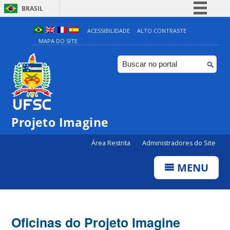
BRASIL
Simplifique!
ACESSIBILIDADE
ALTO CONTRASTE
MAPA DO SITE
Comunica BR
Participe
Acesso à informação
Legislação
Canais
Projeto Imagine
Área Restrita
Administradores do Site
MENU
Oficinas do Projeto Imagine