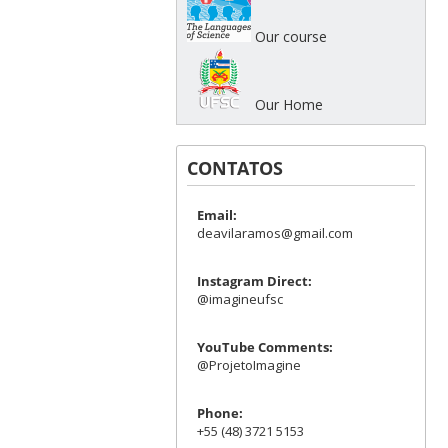
Our course
Our Home
CONTATOS
Email:
deavilaramos@gmail.com
Instagram Direct:
@imagineufsc
YouTube Comments:
@ProjetoImagine
Phone:
+55 (48) 3721 5153