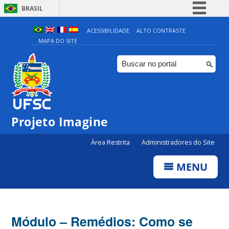
BRASIL
Simplifique!
ACESSIBILIDADE
ALTO CONTRASTE
MAPA DO SITE
Comunica BR
Participe
Acesso à informação
Legislação
Canais
Projeto Imagine
Área Restrita
Administradores do Site
MENU
Módulo – Remédios: Como se