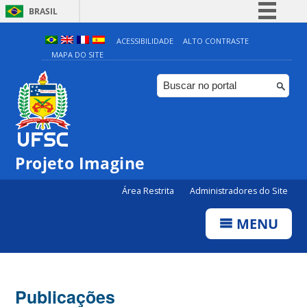
BRASIL
Simplifique!
ACESSIBILIDADE
ALTO CONTRASTE
MAPA DO SITE
Comunica BR
Participe
Acesso à informação
Legislação
Canais
Projeto Imagine
Área Restrita
Administradores do Site
MENU
Publicações