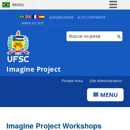
BRASIL
Simplifique!
ACESSIBILIDADE
ALTO CONTRASTE
MAPA DO SITE
Comunica BR
Participe
Acesso à informação
Legislação
Canais
Imagine Project
Private Area
Site Administrators
MENU
Imagine Project Workshops