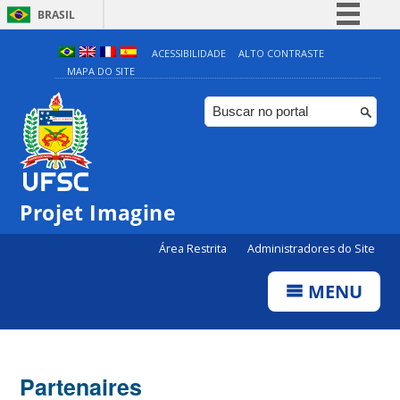
BRASIL
Simplifique!
ACESSIBILIDADE
ALTO CONTRASTE
MAPA DO SITE
Comunica BR
Participe
Acesso à informação
Legislação
Canais
Projet Imagine
Área Restrita
Administradores do Site
MENU
Partenaires